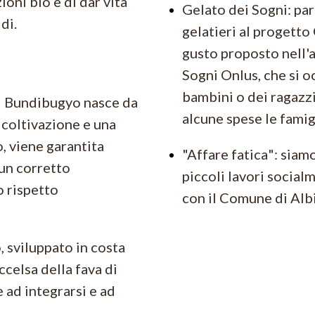
ioni bio e di dar vita
Gelato dei Sogni: pa
di.
gelatieri al progetto 
gusto proposto nell'
Sogni Onlus, che si o
bambini o dei ragazzi
di Bundibugyo nasce da
alcune spese le famig
 coltivazione e una
o, viene garantita
"Affare fatica": siam
 un corretto
piccoli lavori socialm
o rispetto
con il Comune di Alb
, sviluppato in costa
ccelsa della fava di
e ad integrarsi e ad